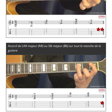
**
Accord de LA# majeur (A#) ou SIb majeur (Bb) sur tout le manche de la
guitare
*