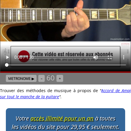
60
METRONOME ▶
–
+
Trouver des méthodes de musique à propos de
"
Accord de Ama
sur tout le manche de la guitare
"
.
Votre
accès illimité pour un an
à toutes
les vidéos du site pour 29,95 € seulement.