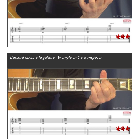
***
L'accord m7b5 à la guitare - Exemple en C à transposer
***