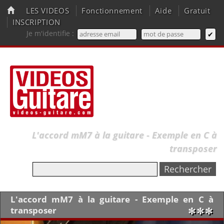
LES VIDEOS
Fonctionnement
Aide
Gratuit
INSCRIPTION
Je m'identifie :
L'accord mM7 à la guitare - Exemple en C à
transposer
L'accord mM7 à la guitare - Exemple en C à
transposer
✼✼✼