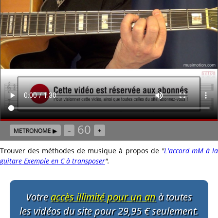
60
METRONOME ▶
–
+
Trouver des méthodes de musique à propos de
"
L'accord mM à l
guitare Exemple en C à transposer
"
.
Votre
accès illimité pour un an
à toutes
les vidéos du site pour 29,95 € seulement.