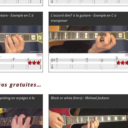
uitare - Exemple en C à
L'accord dim7 à la guitare - Exemple en C à
transposer
***
**
éos gratuites…
picking en arpèges à la
Black or white (Intro) - Michael Jackson