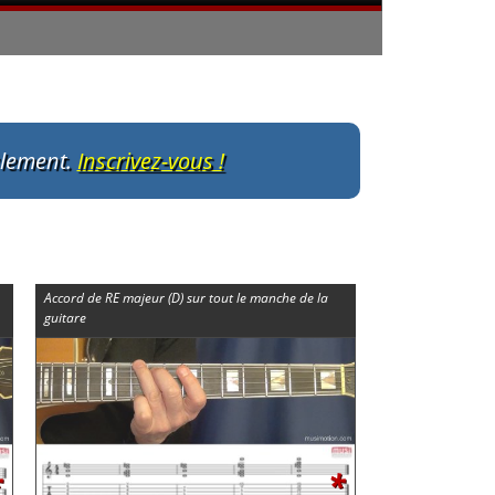
ulement.
Inscrivez-vous !
Accord de RE majeur (D) sur tout le manche de la
guitare
*
*