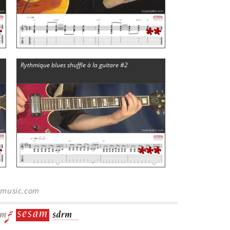
*
**
Rythmique blues shuffle à la guitare #2
*
***
-music.com