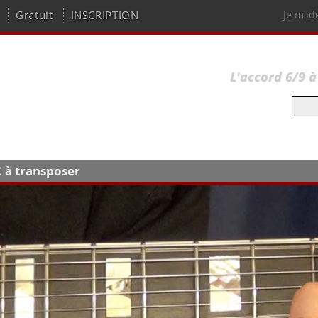
Gratuit
INSCRIPTION
Je m'id
L'accord 6/9 à
C à transposer