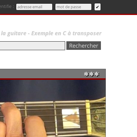
entifie :
 la guitare - Exemple en C à transposer
✼✼✼