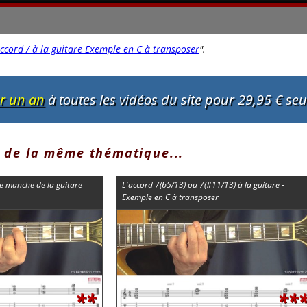
accord / à la guitare Exemple en C à transposer
"
.
ur un an
à toutes les vidéos du site pour 29,95 € se
 de la même thématique...
e manche de la guitare
L'accord 7(b5/13) ou 7(#11/13) à la guitare -
Exemple en C à transposer
**
**