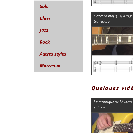
Solo
L'accord maj7(13) à la g
Blues
transposer
Jazz
Rock
Autres styles
Morceaux
Quelques vid
La technique de l'hybrid-
guitare