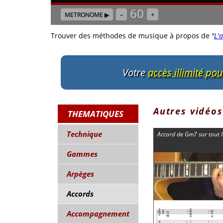
60
METRONOME ▶
–
+
Trouver des méthodes de musique à propos de
"
L'
Votre
accès illimité po
Autres vidéos
THEMATIQUES
Technique
Accord de Gm7 sur tout l
Gammes
Arpèges
Accords
Accompagnement