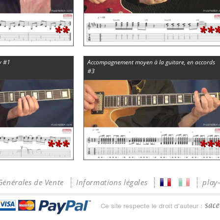
**
**
y #1
Accompagnement moyen à la guitare, en accords
#3
***
**
Générales de Vente
Informations légales
play