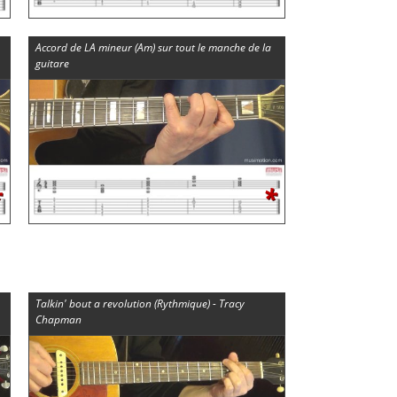
Accord de LA mineur (Am) sur tout le manche de la
guitare
*
*
Talkin' bout a revolution (Rythmique) - Tracy
Chapman