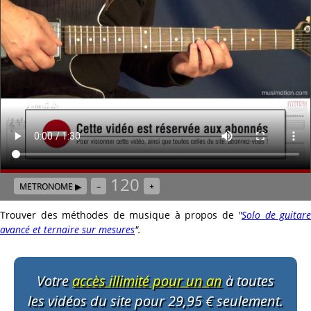
120
METRONOME ▶
–
+
Trouver des méthodes de musique à propos de
"
Solo de guitare
avancé et ternaire sur mesures
"
.
Votre
accès illimité pour un an
à toutes
les vidéos du site pour 29,95 € seulement.