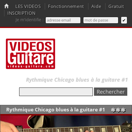
LES VIDEOS
Fonctionnement
Aide
Gratuit
INSCRIPTION
Je m'identifie :
Rythmique Chicago blues à la guitare #1
Rythmique Chicago blues à la guitare #1
✼✼✼