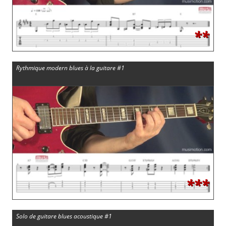
**
Rythmique modern blues à la guitare #1
***
Solo de guitare blues acoustique #1