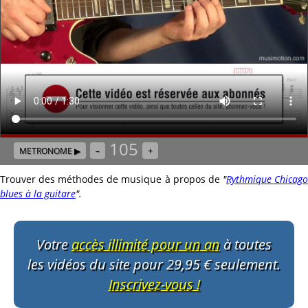
105
METRONOME ▶
–
+
Trouver des méthodes de musique à propos de
"
Rythmique Chicag
blues à la guitare
"
.
Votre
accès illimité pour un an
à toutes
les vidéos du site pour 29,95 € seulement.
Inscrivez-vous !