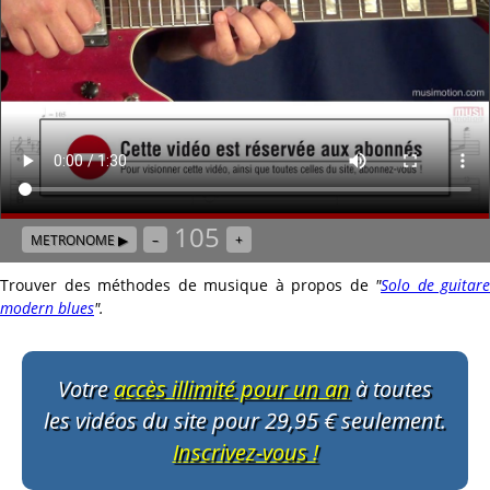
105
METRONOME ▶
–
+
Trouver des méthodes de musique à propos de
"
Solo de guitare
modern blues
"
.
Votre
accès illimité pour un an
à toutes
les vidéos du site pour 29,95 € seulement.
Inscrivez-vous !