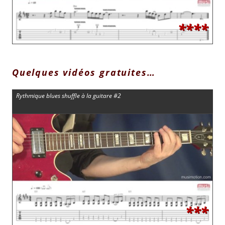
****
Quelques vidéos gratuites…
Rythmique blues shuffle à la guitare #2
***