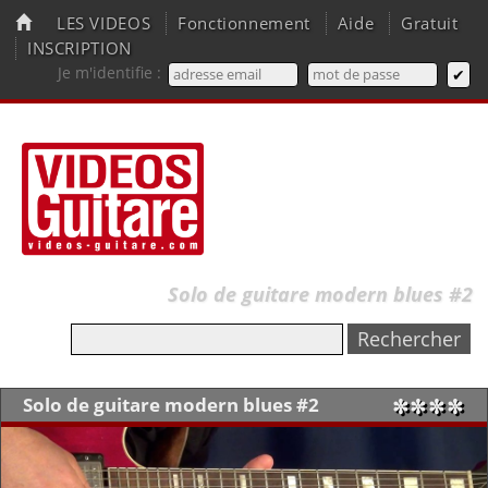
LES VIDEOS
Fonctionnement
Aide
Gratuit
INSCRIPTION
Je m'identifie :
Solo de guitare modern blues #2
Solo de guitare modern blues #2
✼✼✼✼