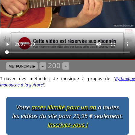
200
METRONOME ▶
–
+
Trouver des méthodes de musique à propos de
"
Rythmique
manouche à la guitare
"
.
Votre
accès illimité pour un an
à toutes
les vidéos du site pour 29,95 € seulement.
Inscrivez-vous !