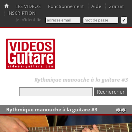
LES VIDEOS
Fonctionnement
Aide
Gratuit
INSCRIPTION
Je m'identifie :
Rythmique manouche à la guitare #3
Rythmique manouche à la guitare #3
✼✼