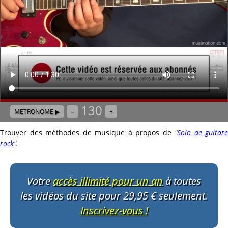
130
METRONOME ▶
–
+
Trouver des méthodes de musique à propos de
"
Solo de guitare
rock
"
.
Votre
accès illimité pour un an
à toutes
les vidéos du site pour 29,95 € seulement.
Inscrivez-vous !