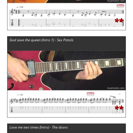
**
God save the queen (Intro 1) - Sex Pistols
**
Love me two times (Intro) - The doors