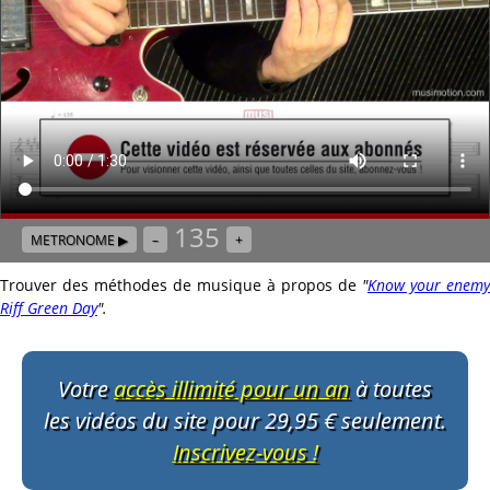
135
METRONOME ▶
–
+
Trouver des méthodes de musique à propos de
"
Know your enemy
Riff Green Day
"
.
Votre
accès illimité pour un an
à toutes
les vidéos du site pour 29,95 € seulement.
Inscrivez-vous !