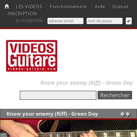
LES VIDEOS
Fonctionnement
Aide
Gratuit
INSCRIPTION
Je m'identifie :
Know your enemy (Riff) - Green Day
Know your enemy (Riff) - Green Day
✼✼