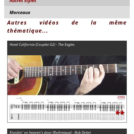
Autres styles
Morceaux
Autres vidéos de la même
thématique...
Hotel California (Couplet G2) - The Eagles
**
Knockin' on heaven's door (Rythmique) - Bob Dylan