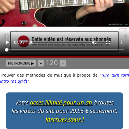
120
METRONOME ▶
–
+
Trouver des méthodes de musique à propos de
"
Turn turn tur
Intro The Byrds
"
.
Votre
accès illimité pour un an
à toutes
les vidéos du site pour 29,95 € seulement.
Inscrivez-vous !