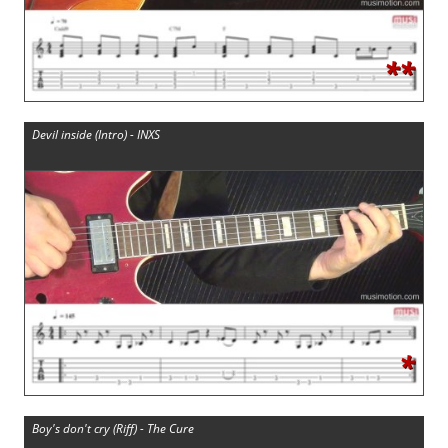
**
Devil inside (Intro) - INXS
*
Boy's don't cry (Riff) - The Cure