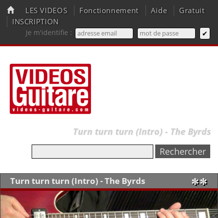
LES VIDEOS
Fonctionnement
Aide
Gratuit
INSCRIPTION
Je m'identifie :
Turn turn turn (Intro) - The Byrds
Turn turn turn (Intro) - The Byrds
✼✼