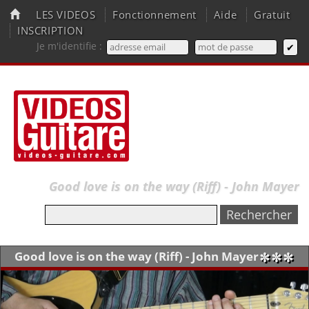
LES VIDEOS
Fonctionnement
Aide
Gratuit
INSCRIPTION
Je m'identifie :
Good love is on the way (Riff) - John Mayer
Good love is on the way (Riff) - John Mayer
✼✼✼