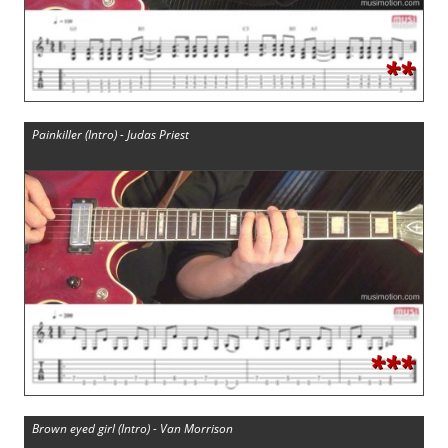
**
Painkiller (Intro) - Judas Priest
***
Brown eyed girl (Intro) - Van Morrison