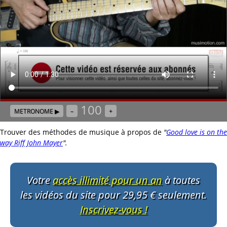
100
METRONOME ▶
–
+
Trouver des méthodes de musique à propos de
"
Good love is on the
way Riff John Mayer
"
.
Votre
accès illimité pour un an
à toutes
les vidéos du site pour 29,95 € seulement.
Inscrivez-vous !