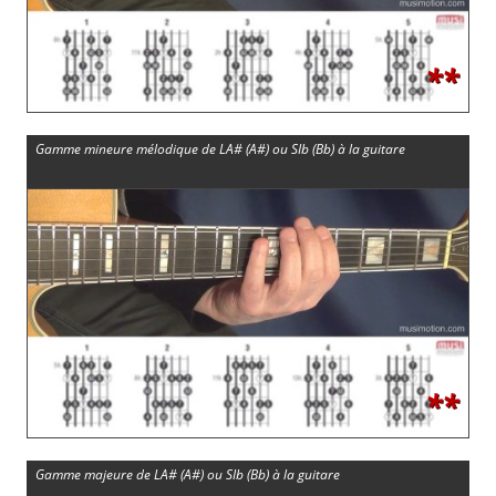
**
Gamme mineure mélodique de LA# (A#) ou SIb (Bb) à la guitare
**
Gamme majeure de LA# (A#) ou SIb (Bb) à la guitare