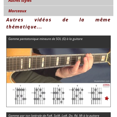
Autres styles
Morceaux
Autres vidéos de la même
thématique...
Gamme pentatonique mineure de SOL (G) à la guitare
*
Gamme par ton latérale de Fa#, Sol#, La#, Do, Ré, Mi à la guitare