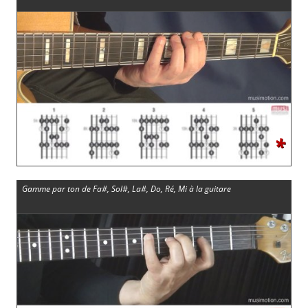
*
Gamme par ton de Fa#, Sol#, La#, Do, Ré, Mi à la guitare