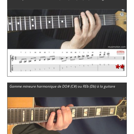
**
Gamme mineure harmonique de DO# (C#) ou REb (Db) à la guitare