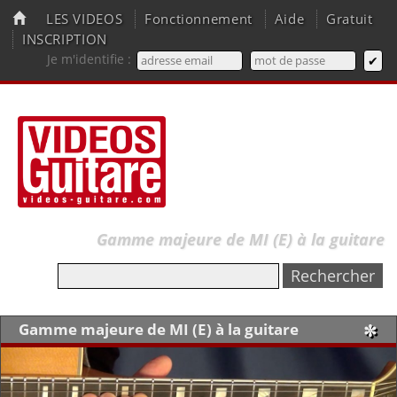
LES VIDEOS
Fonctionnement
Aide
Gratuit
INSCRIPTION
Je m'identifie :
Gamme majeure de MI (E) à la guitare
Gamme majeure de MI (E) à la guitare
✼