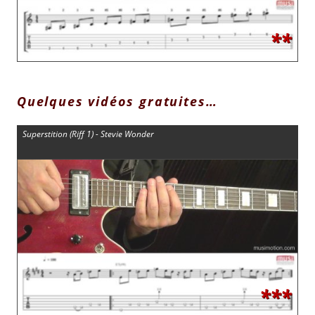
**
Quelques vidéos gratuites…
Superstition (Riff 1) - Stevie Wonder
***