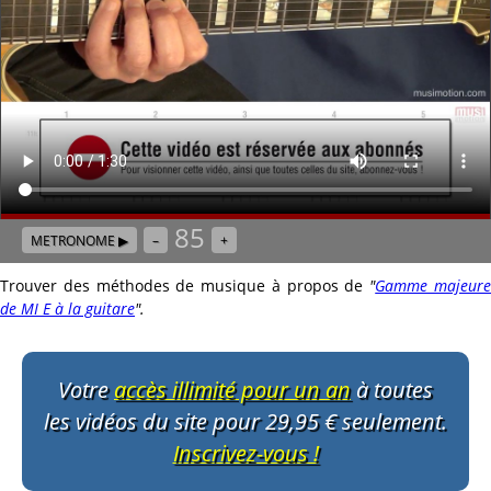
85
METRONOME ▶
–
+
Trouver des méthodes de musique à propos de
"
Gamme majeur
de MI E à la guitare
"
.
Votre
accès illimité pour un an
à toutes
les vidéos du site pour 29,95 € seulement.
Inscrivez-vous !