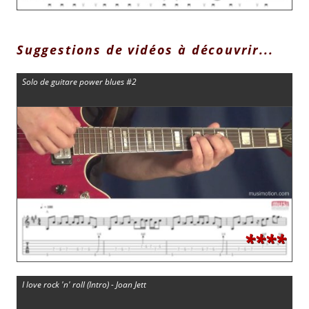
Suggestions de vidéos à découvrir...
Solo de guitare power blues #2
****
I love rock 'n' roll (Intro) - Joan Jett