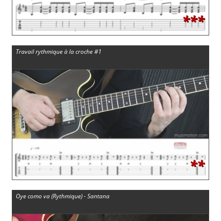
***
Travail rythmique à la croche #1
**
Oye como va (Rythmique) - Santana