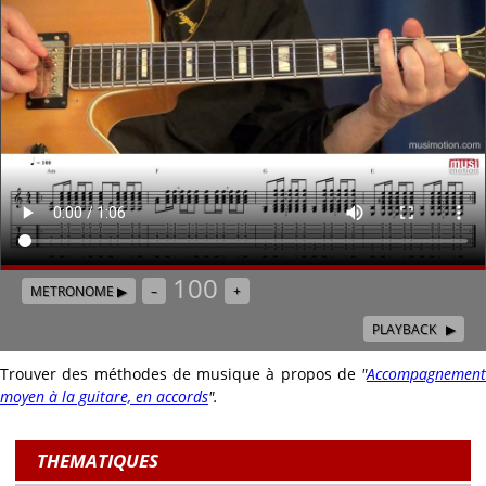
100
METRONOME ▶
–
+
PLAYBACK ▶
Trouver des méthodes de musique à propos de
"
Accompagnement
moyen à la guitare, en accords
"
.
THEMATIQUES