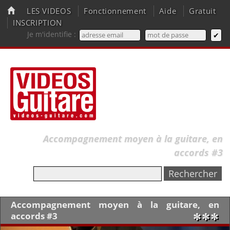
LES VIDEOS
Fonctionnement
Aide
Gratuit
INSCRIPTION
Je m'identifie :
Accompagnement moyen à la guitare, en
accords #3
Accompagnement moyen à la guitare, en
accords #3
✼✼✼