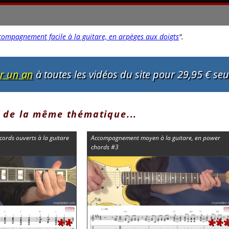
compagnement facile à la guitare, en arpèges aux doigts
"
.
ur un an
à toutes les vidéos du site pour 29,95 € se
 de la même thématique...
cords ouverts à la guitare
Accompagnement moyen à la guitare, en power
chords #3
**
**