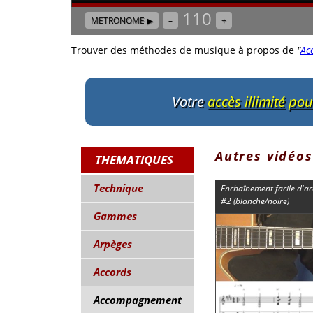
110
METRONOME ▶
–
+
Trouver des méthodes de musique à propos de
"
Ac
Votre
accès illimité po
Autres vidéos
THEMATIQUES
Technique
Enchaînement facile d'ac
#2 (blanche/noire)
Gammes
Arpèges
Accords
Accompagnement