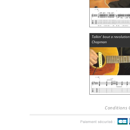
Talkin' bout a revolution
Chapman
Conditions 