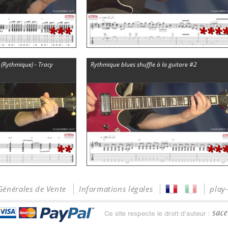
***
***
 (Rythmique) - Tracy
Rythmique blues shuffle à la guitare #2
**
**
Générales de Vente
Informations légales
play