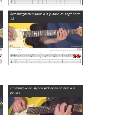
Accompagnement facile à la guitare, en single notes
#2
*
**
La technique de l'hybrid-picking en arpèges à la
guitare