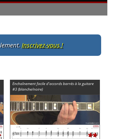
ulement.
Inscrivez-vous !
Enchaînement facile d'accords barrés à la guitare
#3 (blanche/noire)
*
**