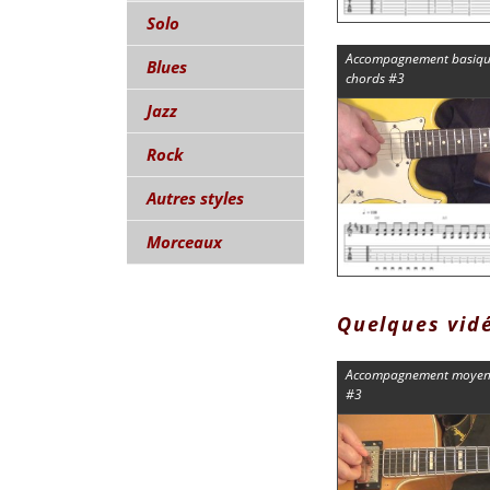
Solo
Accompagnement basique
Blues
chords #3
Jazz
Rock
Autres styles
Morceaux
Quelques vid
Accompagnement moyen à
#3