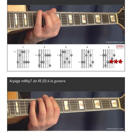
***
Arpège mMaj7 de RE (D) à la guitare