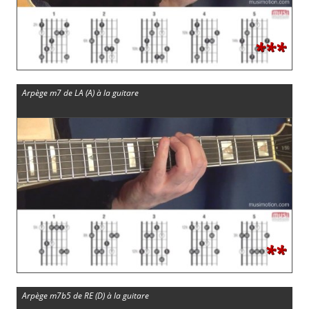
***
Arpège m7 de LA (A) à la guitare
**
Arpège m7b5 de RE (D) à la guitare