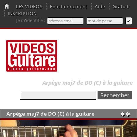
LES VIDEOS
Fonctionnement
Aide
Gratuit
INSCRIPTION
Je m'identifie :
Arpège maj7 de DO (C) à la guitare
Arpège maj7 de DO (C) à la guitare
✼✼