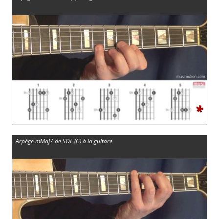
*
Arpège mMaj7 de SOL (G) à la guitare