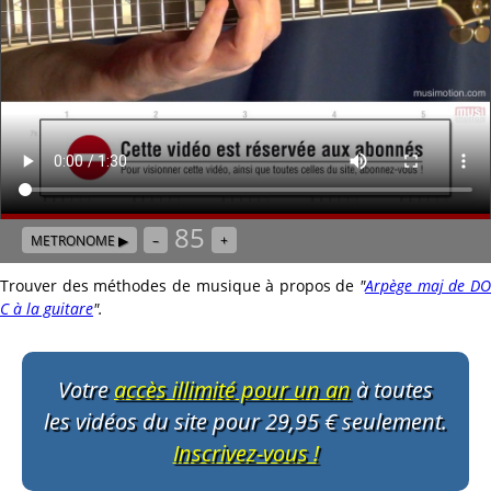
85
METRONOME ▶
–
+
Trouver des méthodes de musique à propos de
"
Arpège maj de D
C à la guitare
"
.
Votre
accès illimité pour un an
à toutes
les vidéos du site pour 29,95 € seulement.
Inscrivez-vous !