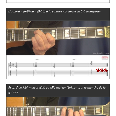
L'accord m(6/9) ou m(9/13) à la guitare - Exemple en C à transposer
***
Accord de RE# majeur (D#) ou MIb majeur (Eb) sur tout le manche de la
guitare