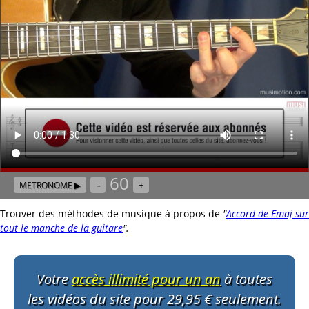
60
METRONOME ▶
–
+
Trouver des méthodes de musique à propos de
"
Accord de Emaj sur
tout le manche de la guitare
"
.
Votre
accès illimité pour un an
à toutes
les vidéos du site pour 29,95 € seulement.