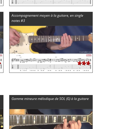
Accompagnement moyen à la guitare, en single
notes #3
*
***
Gamme mineure mélodique de SOL (G) à la guitare