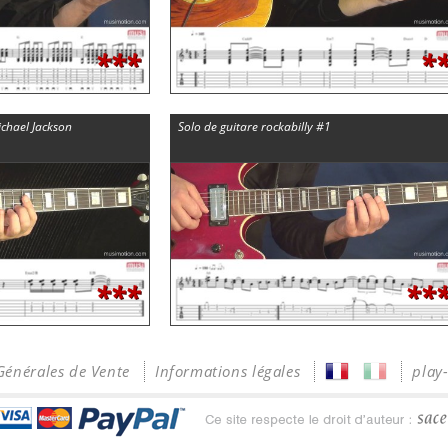
***
*
Michael Jackson
Solo de guitare rockabilly #1
***
**
Générales de Vente
Informations légales
play