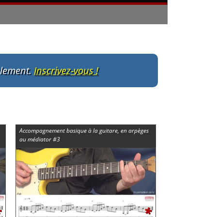
ulement.
Inscrivez-vous !
Accompagnement basique à la guitare, en arpèges
au médiator #3
*
*