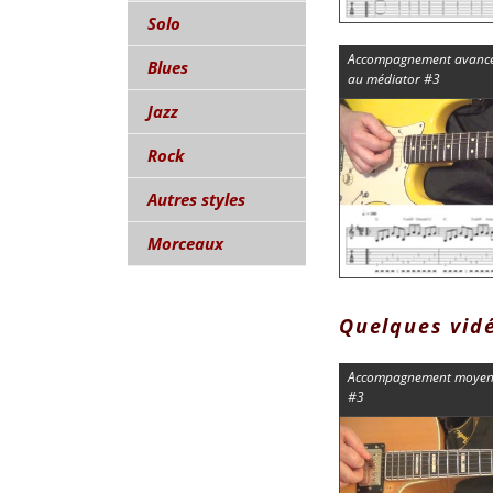
Solo
Accompagnement avancé à
Blues
au médiator #3
Jazz
Rock
Autres styles
Morceaux
Quelques vid
Accompagnement moyen à
#3