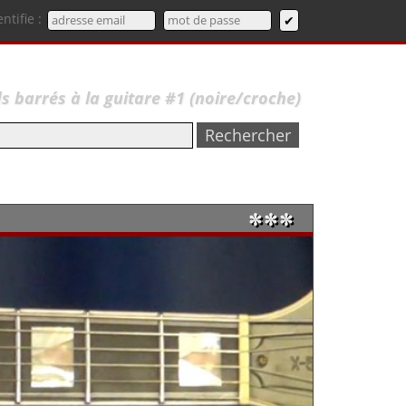
entifie :
barrés à la guitare #1 (noire/croche)
✼✼✼