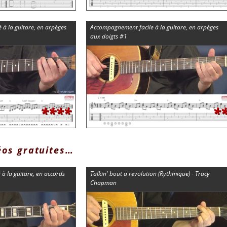
 la guitare, en arpèges
Accompagnement facile à la guitare, en arpèges
aux doigts #1
****
*
éos gratuites…
 la guitare, en accords
Talkin' bout a revolution (Rythmique) - Tracy
Chapman