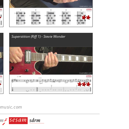
*
**
Superstition (Riff 1) - Stevie Wonder
*
***
-music.com