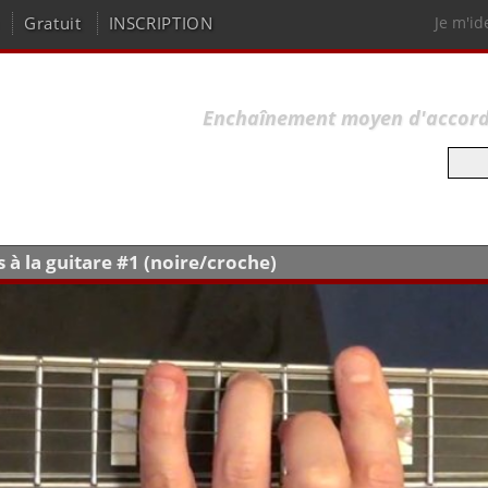
Gratuit
INSCRIPTION
Je m'id
Enchaînement moyen d'accords 
 la guitare #1 (noire/croche)