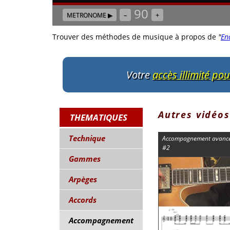
90
METRONOME ▶
–
+
Trouver des méthodes de musique à propos de
"
En
Votre
accès illimité po
Autres vidéos
THEMATIQUES
Technique
Accompagnement avancé à
#2
Gammes
Arpèges
Accords
Accompagnement