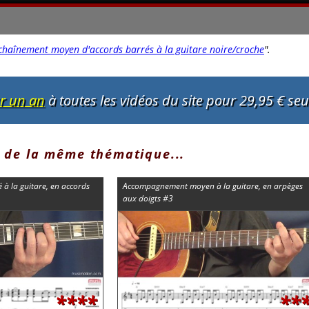
chaînement moyen d'accords barrés à la guitare noire/croche
"
.
ur un an
à toutes les vidéos du site pour 29,95 € se
 de la même thématique...
 la guitare, en accords
Accompagnement moyen à la guitare, en arpèges
aux doigts #3
****
**