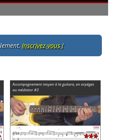
ulement.
Inscrivez-vous !
Accompagnement moyen à la guitare, en arpèges
au médiator #3
*
***