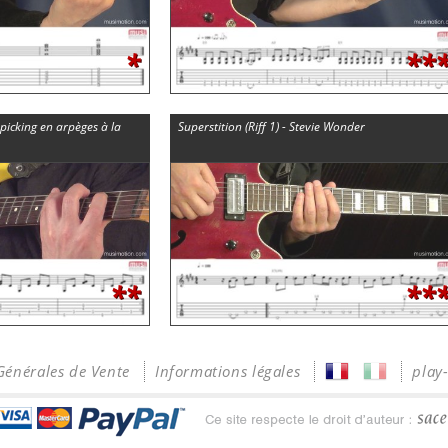
*
**
picking en arpèges à la
Superstition (Riff 1) - Stevie Wonder
**
**
Générales de Vente
Informations légales
play