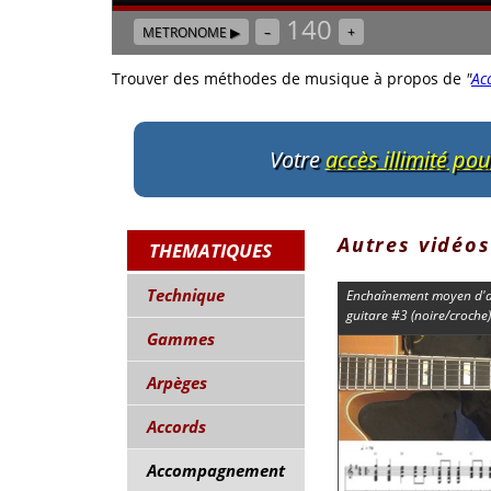
140
METRONOME ▶
–
+
Trouver des méthodes de musique à propos de
"
Ac
Votre
accès illimité po
Autres vidéos
THEMATIQUES
Technique
Enchaînement moyen d'ac
guitare #3 (noire/croche)
Gammes
Arpèges
Accords
Accompagnement