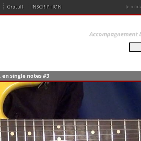
Gratuit
INSCRIPTION
Je m'id
Accompagnement bas
en single notes #3