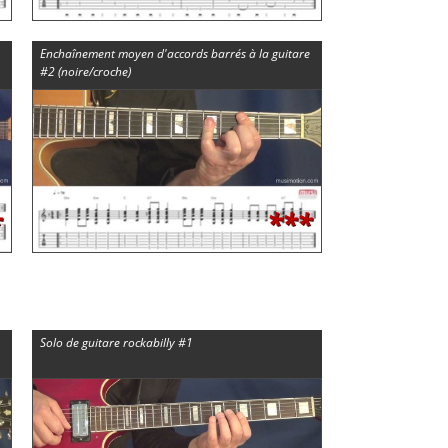
Enchaînement moyen d'accords barrés à la guitare
#2 (noire/croche)
*
***
Solo de guitare rockabilly #1