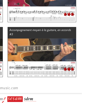
*
***
Accompagnement moyen à la guitare, en accords
#3
*
***
-music.com