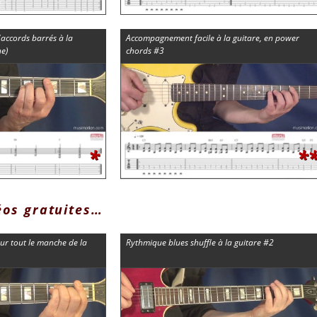
accords barrés à la
Accompagnement facile à la guitare, en power
e)
chords #3
*
*
éos gratuites…
sur tout le manche de la
Rythmique blues shuffle à la guitare #2