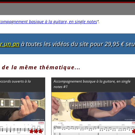
compagnement basique à la guitare, en single notes
"
.
ur un an
à toutes les vidéos du site pour 29,95 € se
 de la même thématique...
cords ouverts à la
Accompagnement basique à la guitare, en single
notes #1
***