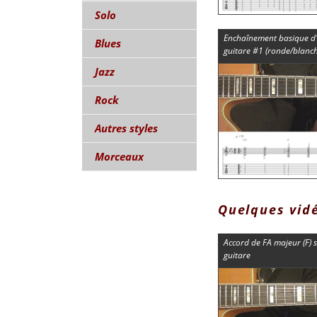
Solo
Enchaînement basique d'
Blues
guitare #1 (ronde/blanch
Jazz
Rock
Autres styles
Morceaux
Quelques vid
Accord de FA majeur (F) 
guitare