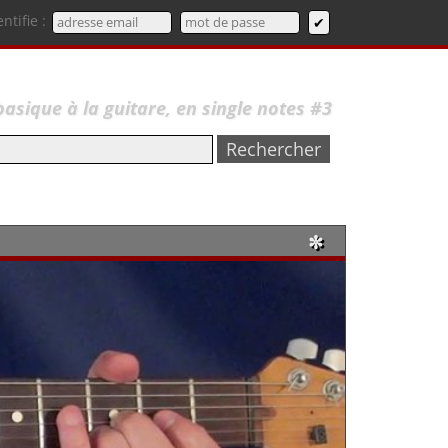
entifie :
ique à la guitare, en single notes #3
✼