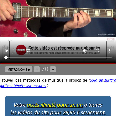
70
METRONOME ▶
–
+
Trouver des méthodes de musique à propos de
"
Solo de guitare
facile et binaire sur mesures
"
.
Votre
accès illimité pour un an
à toutes
les vidéos du site pour 29,95 € seulement.