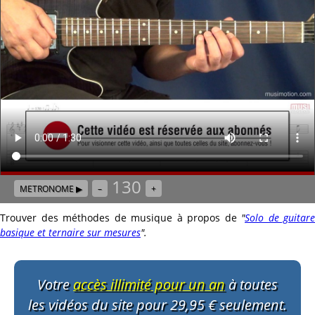
130
METRONOME ▶
–
+
Trouver des méthodes de musique à propos de
"
Solo de guitare
basique et ternaire sur mesures
"
.
Votre
accès illimité pour un an
à toutes
les vidéos du site pour 29,95 € seulement.