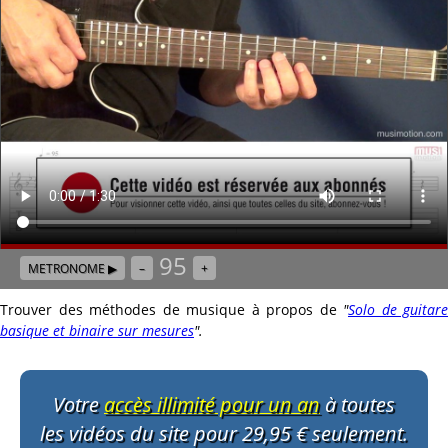
95
METRONOME ▶
–
+
Trouver des méthodes de musique à propos de
"
Solo de guitare
basique et binaire sur mesures
"
.
Votre
accès illimité pour un an
à toutes
les vidéos du site pour 29,95 € seulement.