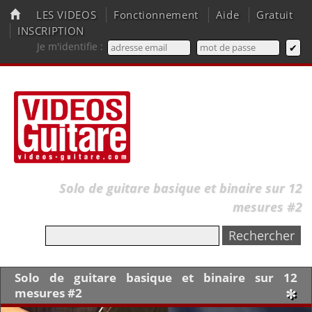
LES VIDEOS
Fonctionnement
Aide
Gratuit
INSCRIPTION
Je m'identifie :
Solo de guitare basique et binaire sur 12
mesures #2
Solo de guitare basique et binaire sur 12
mesures #2
✼