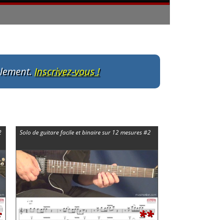
ulement.
Inscrivez-vous !
2
Solo de guitare facile et binaire sur 12 mesures #2
*
**