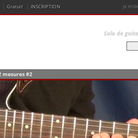
Gratuit
INSCRIPTION
Je m'id
Solo de guit
12 mesures #2