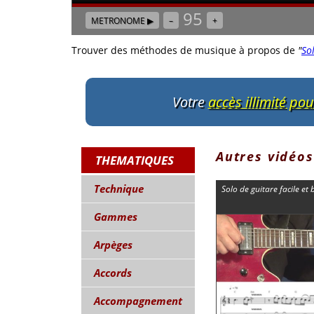
95
METRONOME ▶
–
+
Trouver des méthodes de musique à propos de
"
So
Votre
accès illimité po
Autres vidéos
THEMATIQUES
Technique
Solo de guitare facile et
Gammes
Arpèges
Accords
Accompagnement