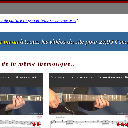
lo de guitare moyen et binaire sur mesures
"
.
ur un an
à toutes les vidéos du site pour 29,95 € se
 de la même thématique...
 binaire sur 8 mesures #1
Solo de guitare moyen et ternaire sur 4 mesures #
**
**