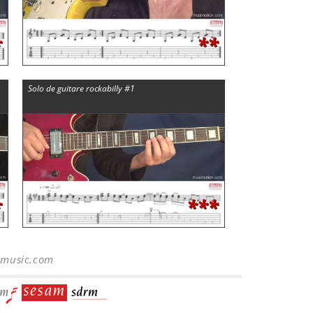
*
**
Solo de guitare rockabilly #1
*
***
-music.com