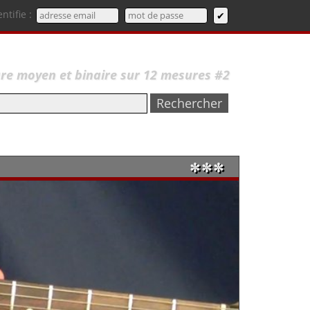
entifie :
are moyen et binaire sur 12 mesures #2
✼✼✼