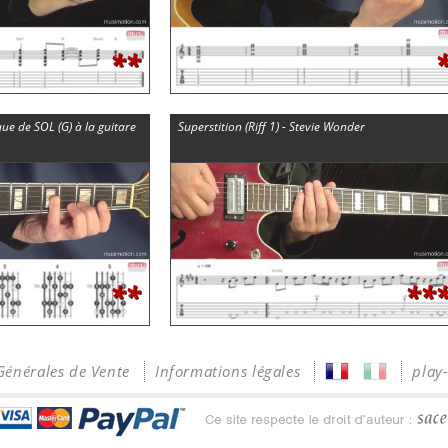
**
 de SOL (G) à la guitare
Superstition (Riff 1) - Stevie Wonder
**
**
Générales de Vente
Informations légales
play