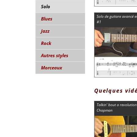
Solo
Solo de guitare avancé e
Blues
#1
Jazz
Rock
Autres styles
Morceaux
Quelques vid
Talkin' bout a revolution
Chapman