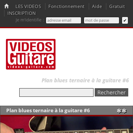
LES VIDEOS
Fonctionnement
Aide
Gratuit
INSCRIPTION
Je m'identifie :
Plan blues ternaire à la guitare #6
Plan blues ternaire à la guitare #6
✼✼