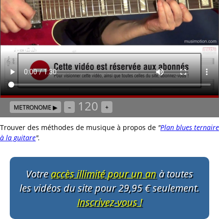
120
METRONOME ▶
–
+
Trouver des méthodes de musique à propos de
"
Plan blues ternaire
à la guitare
"
.
Votre
accès illimité pour un an
à toutes
les vidéos du site pour 29,95 € seulement.
Inscrivez-vous !