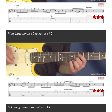
***
Plan blues binaire à la guitare #5
***
Solo de guitare blues mineur #1