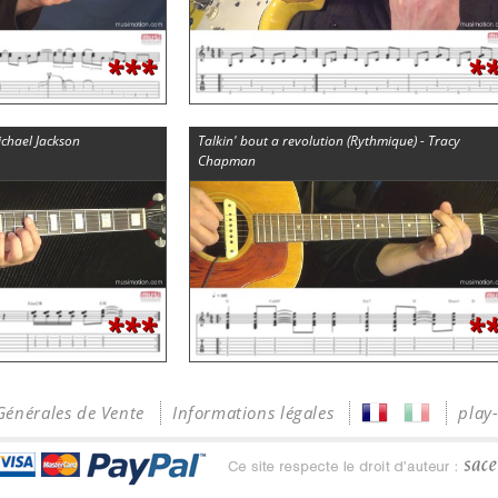
***
*
Michael Jackson
Talkin' bout a revolution (Rythmique) - Tracy
Chapman
***
*
Générales de Vente
Informations légales
play