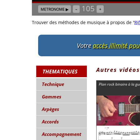
105
METRONOME ▶
–
+
Trouver des méthodes de musique à propos de
"
Rif
Votre
accès illimité po
Autres vidéos
THEMATIQUES
Technique
Plan rock binaire à la gu
Gammes
Arpèges
Accords
Accompagnement