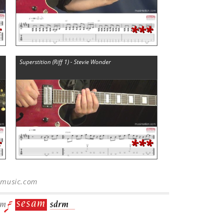
*
***
Superstition (Riff 1) - Stevie Wonder
*
***
-music.com