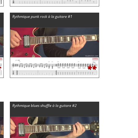
Rythmique punk rock à la guitare #1
*
**
Rythmique blues shuffle à la guitare #2