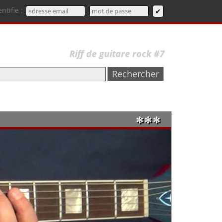
entifie :
Riff de guitare rock #7
✼✼✼