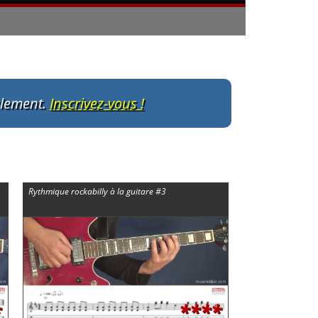
ulement.
Inscrivez-vous !
Rythmique rockabilly à la guitare #3
*
****