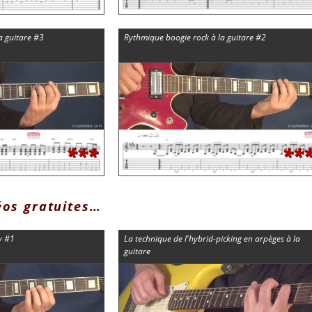
a guitare #3
Rythmique boogie rock à la guitare #2
***
**
éos gratuites…
y #1
La technique de l'hybrid-picking en arpèges à la
guitare