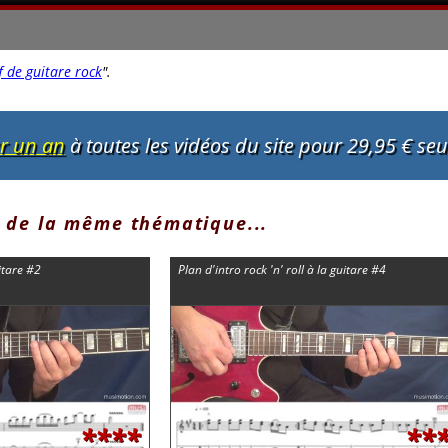
f de guitare rock
"
.
ur un an
à toutes les vidéos du site pour 29,95 € se
 de la même thématique...
itare #2
Plan d'intro rock 'n' roll à la guitare #4
****
**