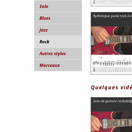
Solo
Rythmique punk rock à l
Blues
Jazz
Rock
Autres styles
Morceaux
Quelques vid
Solo de guitare rockabill