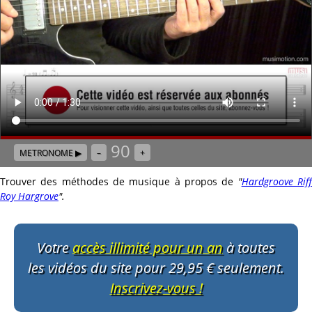
90
METRONOME ▶
–
+
Trouver des méthodes de musique à propos de
"
Hardgroove Rif
Roy Hargrove
"
.
Votre
accès illimité pour un an
à toutes
les vidéos du site pour 29,95 € seulement.
Inscrivez-vous !