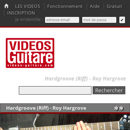
LES VIDEOS
Fonctionnement
Aide
Gratuit
INSCRIPTION
Je m'identifie :
Hardgroove (Riff) - Roy Hargrove
Hardgroove (Riff) - Roy Hargrove
✼✼