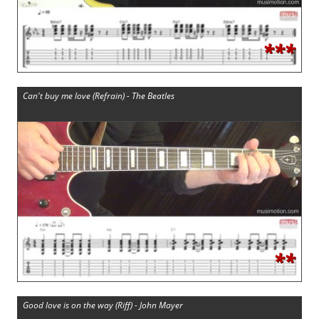
***
Can't buy me love (Refrain) - The Beatles
**
Good love is on the way (Riff) - John Mayer