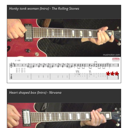
Honky tonk woman (Intro) - The Rolling Stones
***
Heart shaped box (Intro) - Nirvana