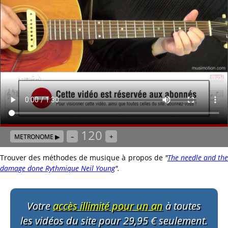
120
METRONOME ▶
–
+
Trouver des méthodes de musique à propos de
"
The needle and th
damage done Rythmique Neil Young
"
.
Votre
accès illimité pour un an
à toutes
les vidéos du site pour 29,95 € seulement.