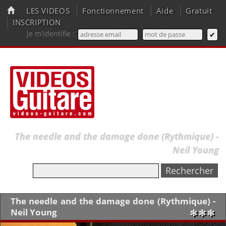
LES VIDEOS
Fonctionnement
Aide
Gratuit
INSCRIPTION
Je m'identifie :
The needle and the damage done (Rythmique) -
Neil Young
The needle and the damage done (Rythmique) -
Neil Young
✼✼✼