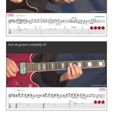
****
Solo de guitare rockabilly #1
***