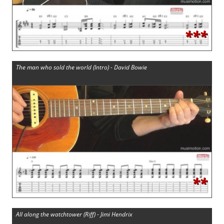
***
The man who sold the world (Intro) - David Bowie
**
All along the watchtower (Riff) - Jimi Hendrix