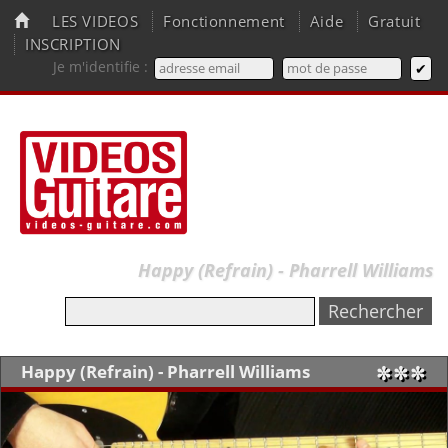
LES VIDEOS
Fonctionnement
Aide
Gratuit
INSCRIPTION
Je m'identifie :
Happy (Refrain) - Pharrell Williams
Happy (Refrain) - Pharrell Williams
✼✼✼