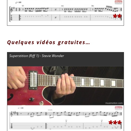
**
Quelques vidéos gratuites…
Superstition (Riff 1) - Stevie Wonder
***