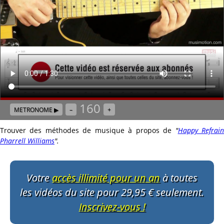
160
METRONOME ▶
–
+
Trouver des méthodes de musique à propos de
"
Happy Refrai
Pharrell Williams
"
.
Votre
accès illimité pour un an
à toutes
les vidéos du site pour 29,95 € seulement.
Inscrivez-vous !