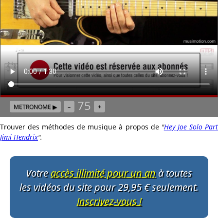
75
METRONOME ▶
–
+
Trouver des méthodes de musique à propos de
"
Hey Joe Solo Par
Jimi Hendrix
"
.
Votre
accès illimité pour un an
à toutes
les vidéos du site pour 29,95 € seulement.
Inscrivez-vous !