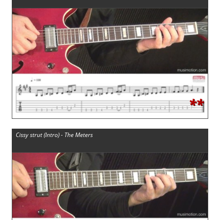
**
Cissy strut (Intro) - The Meters