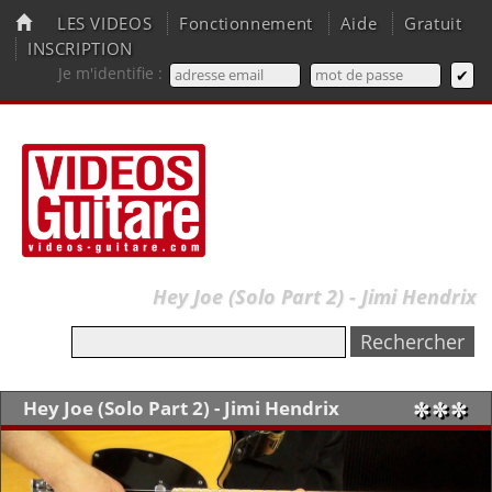
LES VIDEOS
Fonctionnement
Aide
Gratuit
INSCRIPTION
Je m'identifie :
Hey Joe (Solo Part 2) - Jimi Hendrix
Hey Joe (Solo Part 2) - Jimi Hendrix
✼✼✼