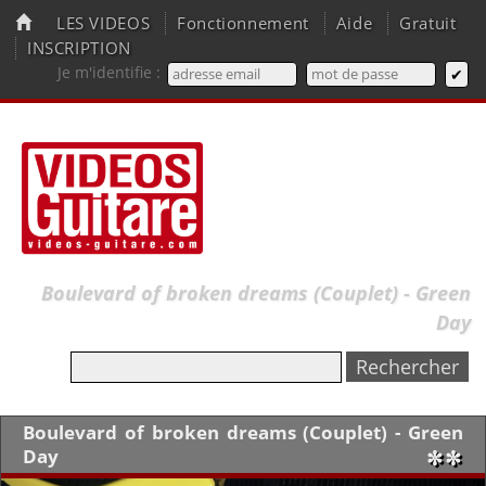
LES VIDEOS
Fonctionnement
Aide
Gratuit
INSCRIPTION
Je m'identifie :
Boulevard of broken dreams (Couplet) - Green
Day
Boulevard of broken dreams (Couplet) - Green
Day
✼✼