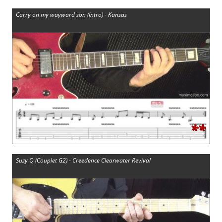
Carry on my wayward son (Intro) - Kansas
**
Suzy Q (Couplet G2) - Creedence Clearwater Revival