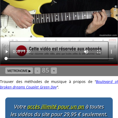
85
METRONOME ▶
–
+
Trouver des méthodes de musique à propos de
"
Boulevard o
broken dreams Couplet Green Day
"
.
Votre
accès illimité pour un an
à toutes
les vidéos du site pour 29,95 € seulement.