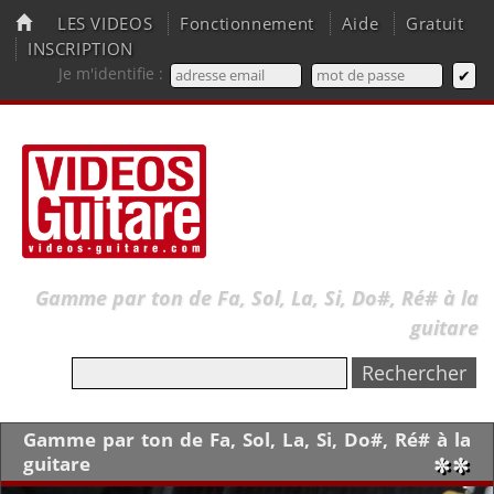
LES VIDEOS
Fonctionnement
Aide
Gratuit
INSCRIPTION
Je m'identifie :
Gamme par ton de Fa, Sol, La, Si, Do#, Ré# à la
guitare
Gamme par ton de Fa, Sol, La, Si, Do#, Ré# à la
guitare
✼✼