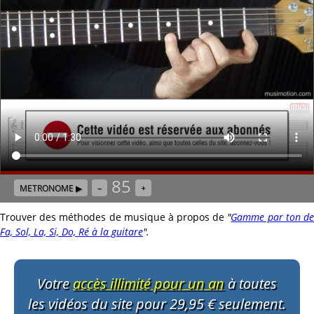
85
METRONOME ▶
–
+
Trouver des méthodes de musique à propos de
"
Gamme par ton d
Fa, Sol, La, Si, Do, Ré à la guitare
"
.
Votre
accès illimité pour un an
à toutes
les vidéos du site pour 29,95 € seulement.