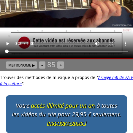
85
METRONOME ▶
–
+
Trouver des méthodes de musique à propos de
"
Arpège mb de FA 
à la guitare
"
.
Votre
accès illimité pour un an
à toutes
les vidéos du site pour 29,95 € seulement.
Inscrivez-vous !