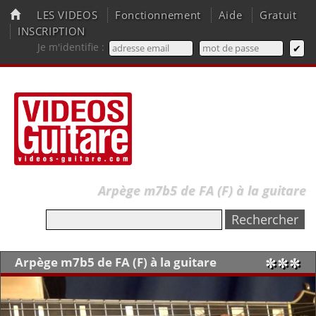
LES VIDEOS
Fonctionnement
Aide
Gratuit
INSCRIPTION
Je m'identifie :
Arpège m7b5 de FA (F) à la guitare
Arpège m7b5 de FA (F) à la guitare
✼✼✼