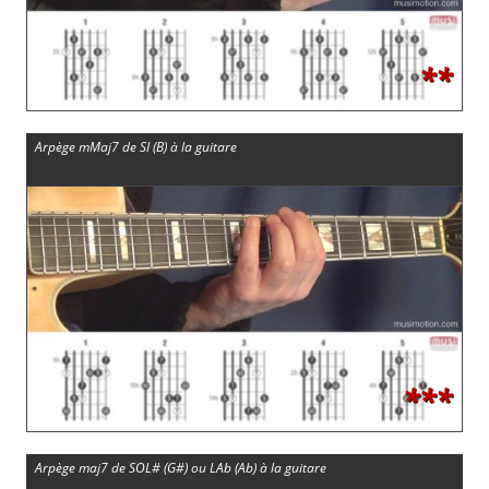
**
Arpège mMaj7 de SI (B) à la guitare
***
Arpège maj7 de SOL# (G#) ou LAb (Ab) à la guitare