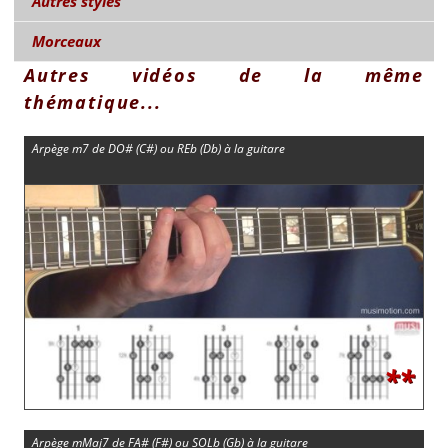
Autres styles
Morceaux
Autres vidéos de la même
thématique...
Arpège m7 de DO# (C#) ou REb (Db) à la guitare
**
Arpège mMaj7 de FA# (F#) ou SOLb (Gb) à la guitare