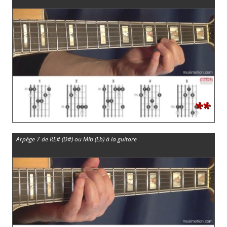
**
Arpège 7 de RE# (D#) ou MIb (Eb) à la guitare