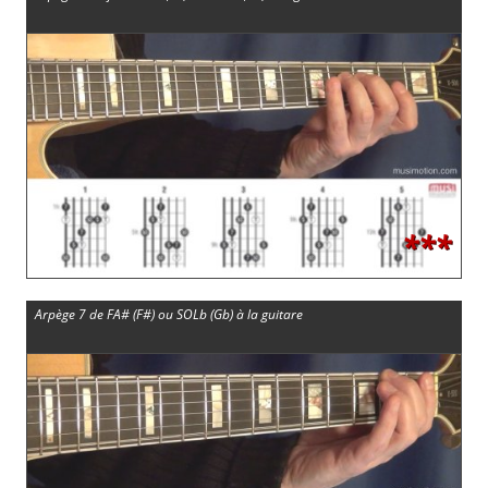
***
Arpège 7 de FA# (F#) ou SOLb (Gb) à la guitare