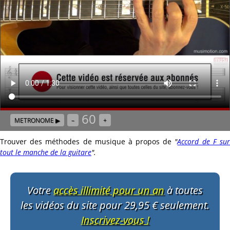
60
METRONOME ▶
–
+
Trouver des méthodes de musique à propos de
"
Accord de F su
tout le manche de la guitare
"
.
Votre
accès illimité pour un an
à toutes
les vidéos du site pour 29,95 € seulement.
Inscrivez-vous !