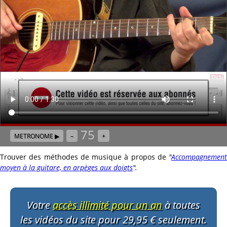
75
METRONOME ▶
–
+
Trouver des méthodes de musique à propos de
"
Accompagnement
moyen à la guitare, en arpèges aux doigts
"
.
Votre
accès illimité pour un an
à toutes
les vidéos du site pour 29,95 € seulement.