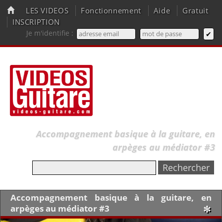
LES VIDEOS
Fonctionnement
Aide
Gratuit
INSCRIPTION
Je m'identifie :
Accompagnement basique à la guitare, en
arpèges au médiator #3
Accompagnement basique à la guitare, en
arpèges au médiator #3
✼