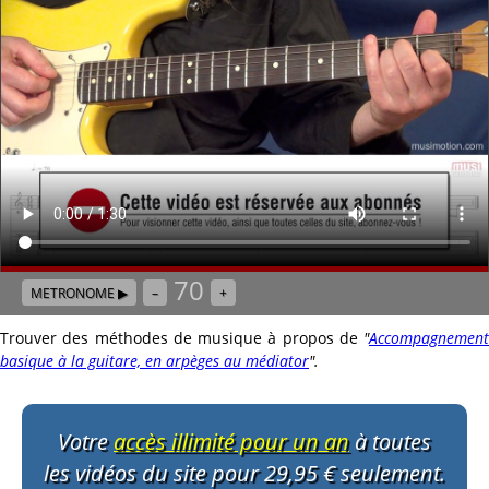
70
METRONOME ▶
–
+
Trouver des méthodes de musique à propos de
"
Accompagnement
basique à la guitare, en arpèges au médiator
"
.
Votre
accès illimité pour un an
à toutes
les vidéos du site pour 29,95 € seulement.